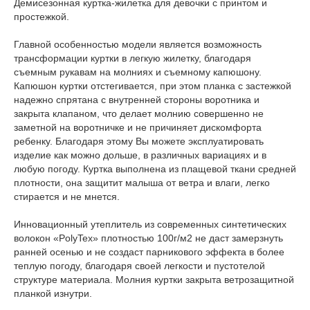
Демисезонная куртка-жилетка для девочки с принтом и
простежкой.
Главной особенностью модели является возможность
трансформации куртки в легкую жилетку, благодаря
съемным рукавам на молниях и съемному капюшону.
Капюшон куртки отстегивается, при этом планка с застежкой
надежно спрятана с внутренней стороны воротника и
закрыта клапаном, что делает молнию совершенно не
заметной на воротничке и не причиняет дискомфорта
ребенку. Благодаря этому Вы можете эксплуатировать
изделие как можно дольше, в различных вариациях и в
любую погоду. Куртка выполнена из плащевой ткани средней
плотности, она защитит малыша от ветра и влаги, легко
стирается и не мнется.
Инновационный утеплитель из современных синтетических
волокон «PolyTex» плотностью 100г/м2 не даст замерзнуть
ранней осенью и не создаст парникового эффекта в более
теплую погоду, благодаря своей легкости и пустотелой
структуре материала. Молния куртки закрыта ветрозащитной
планкой изнутри.