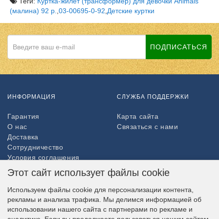
Теги:
Куртка-жилет (трансформер) для девочки Animals
(малина) 92 р.
,
03-00695-0-92
,
Детские куртки
ПОДПИСАТЬСЯ
ИНФОРМАЦИЯ
СЛУЖБА ПОДДЕРЖКИ
Гарантия
Карта сайта
О нас
Связаться с нами
Доставка
Сотрудничество
Условия соглашения
Возврат товара
Этот сайт использует файлы cookie
ДОПОЛНИТЕЛЬНО
Используем файлы cookie для персонализации контента,
рекламы и анализа трафика. Мы делимся информацией об
Партнёры
использовании нашего сайта с партнерами по рекламе и
НАШ МАГАЗИН В СОЦСЕТЯХ