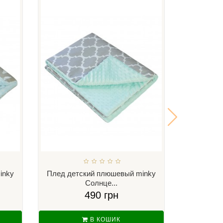
inky
Плед детский плюшевый minky
Плед дет
Солнце...
С
490 грн
В КОШИК