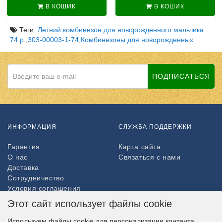
В КОШИК
В КОШИК
Теги:
Летний комбинезон для новорожденного мальчика
74 р.
,
303-00003-1-74
,
Комбинезоны для новорожденных
ПОДПИСАТЬСЯ
ИНФОРМАЦИЯ
СЛУЖБА ПОДДЕРЖКИ
Гарантия
Карта сайта
О нас
Связаться с нами
Доставка
Сотрудничество
Условия соглашения
Возврат товара
Этот сайт использует файлы cookie
ДОПОЛНИТЕЛЬНО
Используем файлы cookie для персонализации контента,