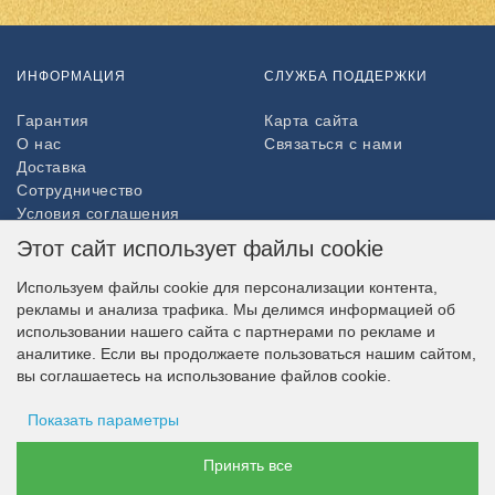
ИНФОРМАЦИЯ
СЛУЖБА ПОДДЕРЖКИ
Гарантия
Карта сайта
О нас
Связаться с нами
Доставка
Сотрудничество
Условия соглашения
Возврат товара
Этот сайт использует файлы cookie
ДОПОЛНИТЕЛЬНО
Используем файлы cookie для персонализации контента,
рекламы и анализа трафика. Мы делимся информацией об
Партнёры
использовании нашего сайта с партнерами по рекламе и
НАШ МАГАЗИН В СОЦСЕТЯХ
аналитике. Если вы продолжаете пользоваться нашим сайтом,
вы соглашаетесь на использование файлов cookie.
Показать параметры
ВОЗМОЖНОСТЬ ОПЛАТЫ
Хранение рекламы
Принять все