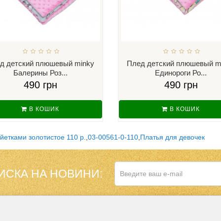
д детский плюшевый minky
Плед детский плюшевый m
Балерины Роз...
Единороги Ро...
490 грн
490 грн
В КОШИК
В КОШИК
йетками золотистое 110 р.
,
03-00561-0-110
,
Платья для девочек
ИСКА НА НОВИНИ:
НАШ МАГАЗИН В