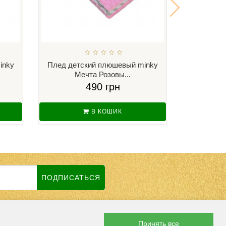
inky
Плед детский плюшевый minky
Плед дет
Мечта Розовы...
Ку
490 грн
В КОШИК
ПОДПИСАТЬСЯ
Принять все
 СОЦСЕТЯХ