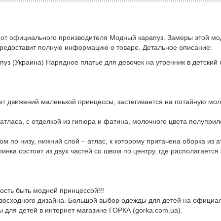
 от официального производителя Модный карапуз. Замеры этой мо
предоставит полную информацию о товаре. Детальное описание:
уз (Украина) Нарядное платье для девочек на утренник в детский 
ает движений маленькой принцессы, застегивается на потайную мол
атласа, с отделкой из гипюра и фатина, молочного цвета полуприл
м по низу, нижний слой – атлас, к которому притачена оборка из а
нка состоит из двух частей со швом по центру, где располагается
ость быть модной принцессой!!!
евосходного дизайна. Большой выбор одежды для детей на официа
ы для детей в интернет-магазине ГОРКА (gorka.com.ua).