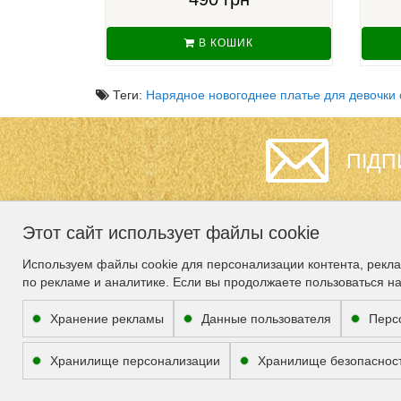
В КОШИК
Теги:
Нарядное новогоднее платье для девочки 
ПІДП
Этот сайт использует файлы cookie
ИНФОРМАЦИЯ
СЛУЖБА
Используем файлы cookie для персонализации контента, рекл
ПОДДЕРЖКИ
по рекламе и аналитике. Если вы продолжаете пользоваться н
Гарантия
Карта сайта
О нас
Хранение рекламы
Данные пользователя
Перс
Связаться с нами
Доставка
Сотрудничество
Хранилище персонализации
Хранилище безопаснос
Условия соглашения
Возврат товара