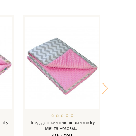
inky
Плед детский плюшевый minky
Плед дет
Мечта Розовы...
Ку
490 грн