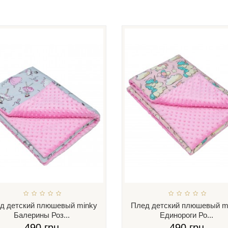
д детский плюшевый minky
Плед детский плюшевый m
Балерины Роз...
Единороги Ро...
490 грн
490 грн