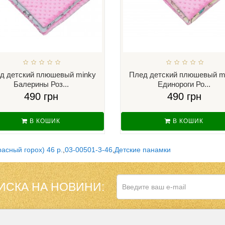
д детский плюшевый minky
Плед детский плюшевый m
Балерины Роз...
Единороги Ро...
490 грн
490 грн
В КОШИК
В КОШИК
асный горох) 46 р.
,
03-00501-3-46
,
Детские панамки
ИСКА НА НОВИНИ: