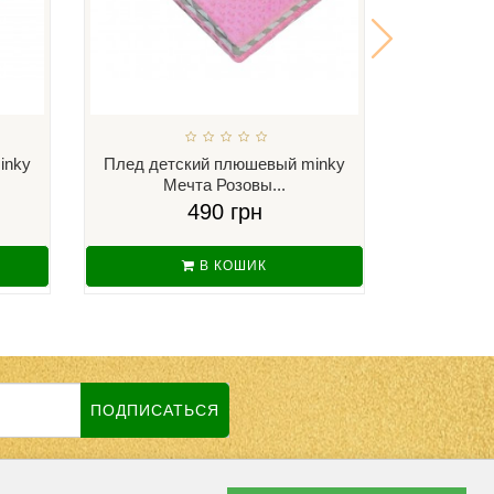
inky
Плед детский плюшевый minky
Плед дет
Мечта Розовы...
Ку
490 грн
В КОШИК
ПОДПИСАТЬСЯ