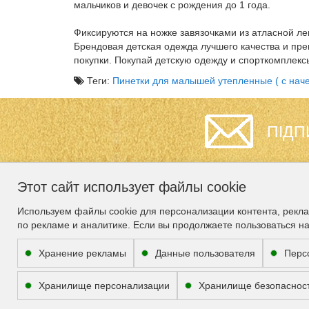
мальчиков и девочек с рождения до 1 года.
Фиксируются на ножке завязочками из атласной л
Брендовая детская одежда лучшего качества и пр
покупки. Покупай детскую одежду и спорткомплекс
Теги:
Пинетки для малышей утепленные ( с наче
ПІДП
Этот сайт использует файлы cookie
ИНФОРМАЦИЯ
СЛУЖБА
Используем файлы cookie для персонализации контента, рекл
ПОДДЕРЖКИ
по рекламе и аналитике. Если вы продолжаете пользоваться н
Гарантия
Карта сайта
О нас
Хранение рекламы
Данные пользователя
Перс
Связаться с нами
Доставка
Сотрудничество
Хранилище персонализации
Хранилище безопаснос
Условия соглашения
Возврат товара