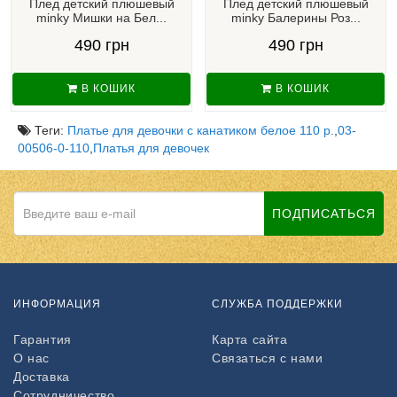
Плед детский плюшевый
Плед детский плюшевый
minky Мишки на Бел...
minky Балерины Роз...
490 грн
490 грн
В КОШИК
В КОШИК
Теги:
Платье для девочки с канатиком белое 110 р.
,
03-
00506-0-110
,
Платья для девочек
ПОДПИСАТЬСЯ
ИНФОРМАЦИЯ
СЛУЖБА ПОДДЕРЖКИ
Гарантия
Карта сайта
О нас
Связаться с нами
Доставка
Сотрудничество