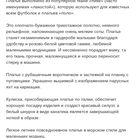
Платье выполнено из популярной ткани «пике» (часто
именуемая «лакостой»), которую используют для известных
всем футболок и платьев «поло».
Это хлопчато-бумажное трикотажное полотно, немного
рельефное, напоминающее очень мелкие соты. Платье
станет незаменимым в гардеробе малышки благодаря
удобству и розово-белой цветовой гамме, любимой
маленькими модницами. И несомненно порадует маму, т.к
его ткань прочная, маломнущаяся и хорошо переносит
стирку в машине.
Платье с рубашечным воротничком и застежкой на планку с
пуговицами. Украшено вышивкой с изображением парусных
яхт на кармашке.
Кулиска, присобирающая платье по талии, обеспечит
хорошую посадку изделия и создаст красивый силуэт, а
белый шнурок в виде канатика является завершающей
ноткой в образе.
Легкое летнее повседноевное платье в морском стиле для
маленьких модниц.