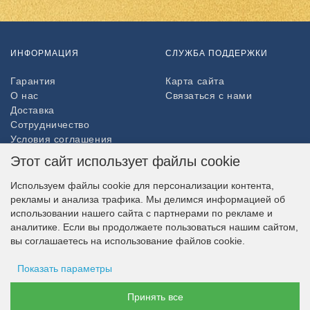
ИНФОРМАЦИЯ
СЛУЖБА ПОДДЕРЖКИ
Гарантия
Карта сайта
О нас
Связаться с нами
Доставка
Сотрудничество
Условия соглашения
Возврат товара
Этот сайт использует файлы cookie
ДОПОЛНИТЕЛЬНО
Используем файлы cookie для персонализации контента,
рекламы и анализа трафика. Мы делимся информацией об
Партнёры
использовании нашего сайта с партнерами по рекламе и
НАШ МАГАЗИН В СОЦСЕТЯХ
аналитике. Если вы продолжаете пользоваться нашим сайтом,
вы соглашаетесь на использование файлов cookie.
Показать параметры
ВОЗМОЖНОСТЬ ОПЛАТЫ
Хранение рекламы
Принять все