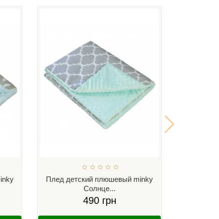
inky
Плед детский плюшевый minky
Плед дет
Солнце...
С
490 грн