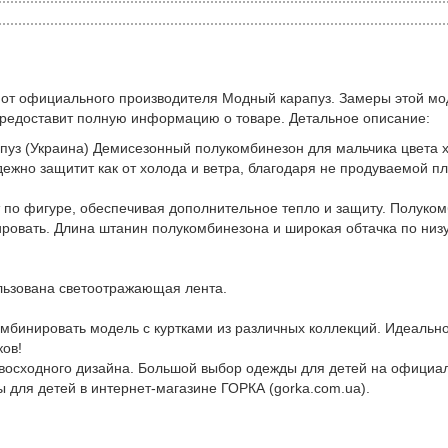
 от официального производителя Модный карапуз. Замеры этой мо
предоставит полную информацию о товаре. Детальное описание:
пуз (Украина) Демисезонный полукомбинезон для мальчика цвета 
дежно защитит как от холода и ветра, благодаря не продуваемой п
т по фигуре, обеспечивая дополнительное тепло и защиту. Полуком
овать. Длина штанин полукомбинезона и широкая обтачка по низу п
льзована светоотражающая лента.
омбинировать модель с куртками из различных коллекций. Идеально
ков!
евосходного дизайна. Большой выбор одежды для детей на официа
ы для детей в интернет-магазине ГОРКА (gorka.com.ua).