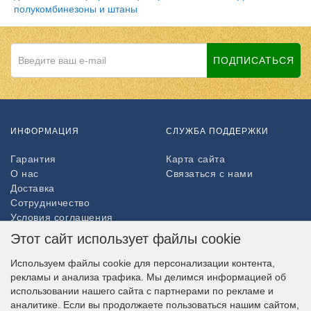
полукомбинезоны и штаны
ПОДПИСАТЬСЯ
ИНФОРМАЦИЯ
СЛУЖБА ПОДДЕРЖКИ
Гарантия
Карта сайта
О нас
Связаться с нами
Доставка
Сотрудничество
Условия соглашения
Возврат товара
Этот сайт использует файлы cookie
ДОПОЛНИТЕЛЬНО
Используем файлы cookie для персонализации контента,
рекламы и анализа трафика. Мы делимся информацией об
Партнёры
использовании нашего сайта с партнерами по рекламе и
НАШ МАГАЗИН В СОЦСЕТЯХ
аналитике. Если вы продолжаете пользоваться нашим сайтом,