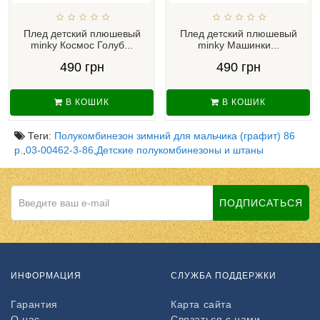
Плед детский плюшевый
Плед детский плюшевый
minky Космос Голуб...
minky Машинки...
490 грн
490 грн
В КОШИК
В КОШИК
Теги:
Полукомбинезон зимний для мальчика (графит) 86
р.
,
03-00462-3-86
,
Детские полукомбинезоны и штаны
ПОДПИСАТЬСЯ
ИНФОРМАЦИЯ
СЛУЖБА ПОДДЕРЖКИ
Гарантия
Карта сайта
О нас
Связаться с нами