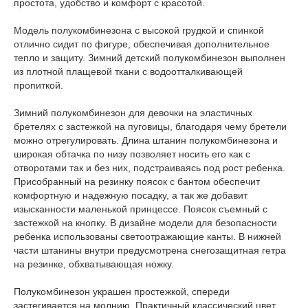
простота, удобство и комфорт с красотой.
Модель полукомбинезона с высокой грудкой и спинкой
отлично сидит по фигуре, обеспечивая дополнительное
тепло и защиту. Зимний детский полукомбинезон выполнен
из плотной плащевой ткани с водоотталкивающей
пропиткой.
Зимний полукомбинезон для девочки на эластичных
бретелях с застежкой на пуговицы, благодаря чему бретели
можно отрегулировать. Длина штанин полукомбинезона и
широкая обтачка по низу позволяет носить его как с
отворотами так и без них, подстраиваясь под рост ребенка.
Присобранный на резинку поясок с бантом обеспечит
комфортную и надежную посадку, а так же добавит
изысканности маленькой принцессе. Поясок съемный с
застежкой на кнопку. В дизайне модели для безопасности
ребенка использованы светоотражающие канты. В нижней
части штанины внутри предусмотрена снегозащитная гетра
на резинке, обхватывающая ножку.
Полукомбинезон украшен простежкой, спереди
застегивается на молнию. Практичный классический цвет