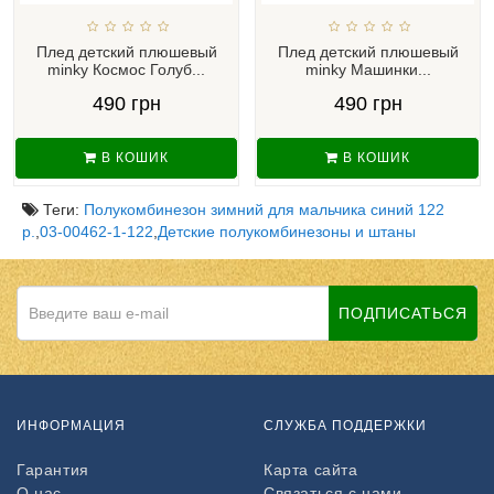
Плед детский плюшевый
Плед детский плюшевый
minky Космос Голуб...
minky Машинки...
490 грн
490 грн
В КОШИК
В КОШИК
Теги:
Полукомбинезон зимний для мальчика синий 122
р.
,
03-00462-1-122
,
Детские полукомбинезоны и штаны
ПОДПИСАТЬСЯ
ИНФОРМАЦИЯ
СЛУЖБА ПОДДЕРЖКИ
Гарантия
Карта сайта
О нас
Связаться с нами