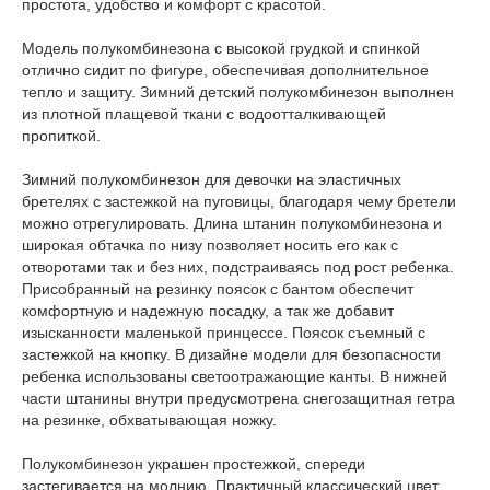
простота, удобство и комфорт с красотой.
Модель полукомбинезона с высокой грудкой и спинкой
отлично сидит по фигуре, обеспечивая дополнительное
тепло и защиту. Зимний детский полукомбинезон выполнен
из плотной плащевой ткани с водоотталкивающей
пропиткой.
Зимний полукомбинезон для девочки на эластичных
бретелях с застежкой на пуговицы, благодаря чему бретели
можно отрегулировать. Длина штанин полукомбинезона и
широкая обтачка по низу позволяет носить его как с
отворотами так и без них, подстраиваясь под рост ребенка.
Присобранный на резинку поясок с бантом обеспечит
комфортную и надежную посадку, а так же добавит
изысканности маленькой принцессе. Поясок съемный с
застежкой на кнопку. В дизайне модели для безопасности
ребенка использованы светоотражающие канты. В нижней
части штанины внутри предусмотрена снегозащитная гетра
на резинке, обхватывающая ножку.
Полукомбинезон украшен простежкой, спереди
застегивается на молнию. Практичный классический цвет