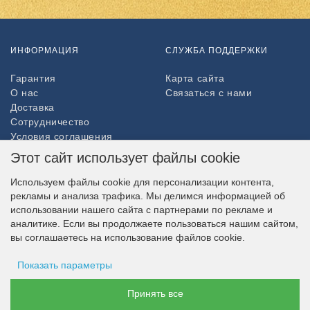
ИНФОРМАЦИЯ
СЛУЖБА ПОДДЕРЖКИ
Гарантия
Карта сайта
О нас
Связаться с нами
Доставка
Сотрудничество
Условия соглашения
Возврат товара
Этот сайт использует файлы cookie
ДОПОЛНИТЕЛЬНО
Используем файлы cookie для персонализации контента,
рекламы и анализа трафика. Мы делимся информацией об
Партнёры
использовании нашего сайта с партнерами по рекламе и
НАШ МАГАЗИН В СОЦСЕТЯХ
аналитике. Если вы продолжаете пользоваться нашим сайтом,
вы соглашаетесь на использование файлов cookie.
Показать параметры
ВОЗМОЖНОСТЬ ОПЛАТЫ
Хранение рекламы
Принять все