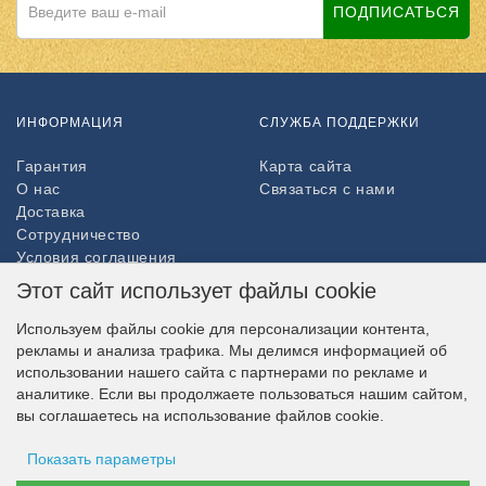
ПОДПИСАТЬСЯ
ИНФОРМАЦИЯ
СЛУЖБА ПОДДЕРЖКИ
Гарантия
Карта сайта
О нас
Связаться с нами
Доставка
Сотрудничество
Условия соглашения
Возврат товара
Этот сайт использует файлы cookie
ДОПОЛНИТЕЛЬНО
Используем файлы cookie для персонализации контента,
рекламы и анализа трафика. Мы делимся информацией об
Партнёры
использовании нашего сайта с партнерами по рекламе и
НАШ МАГАЗИН В СОЦСЕТЯХ
аналитике. Если вы продолжаете пользоваться нашим сайтом,
вы соглашаетесь на использование файлов cookie.
Показать параметры
ВОЗМОЖНОСТЬ ОПЛАТЫ