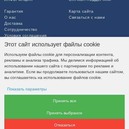
Гарантия
Карта сайта
О нас
Связаться с нами
Доставка
Сотрудничество
Условия соглашения
Возврат товара
Этот сайт использует файлы cookie
ДОПОЛНИТЕЛЬНО
Используем файлы cookie для персонализации контента,
рекламы и анализа трафика. Мы делимся информацией об
Партнёры
использовании нашего сайта с партнерами по рекламе и
НАШ МАГАЗИН В СОЦСЕТЯХ
аналитике. Если вы продолжаете пользоваться нашим сайтом,
вы соглашаетесь на использование файлов cookie.
Показать параметры
ВОЗМОЖНОСТЬ ОПЛАТЫ
Хранение рекламы
Принять все
Принять выбраное
Данные пользователя
Отказаться
Персонализация рекламы