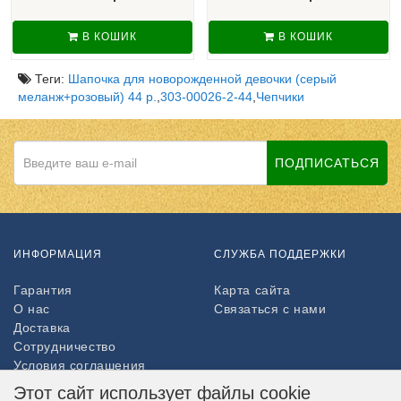
В КОШИК
В КОШИК
Теги:
Шапочка для новорожденной девочки (серый
меланж+розовый) 44 р.
,
303-00026-2-44
,
Чепчики
ПОДПИСАТЬСЯ
ИНФОРМАЦИЯ
СЛУЖБА ПОДДЕРЖКИ
Гарантия
Карта сайта
О нас
Связаться с нами
Доставка
Сотрудничество
Условия соглашения
Возврат товара
Этот сайт использует файлы cookie