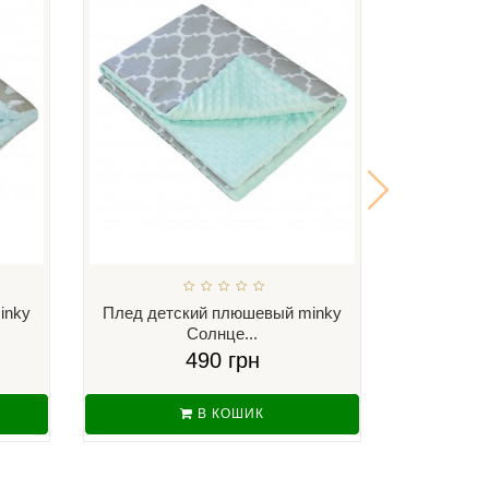
inky
Плед детский плюшевый minky
Плед дет
Солнце...
С
490 грн
В КОШИК