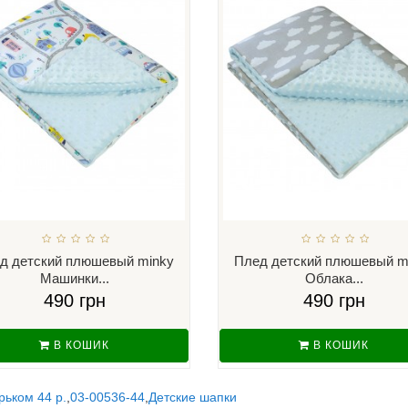
д детский плюшевый minky
Плед детский плюшевый m
Машинки...
Облака...
490 грн
490 грн
В КОШИК
В КОШИК
рьком 44 р.
,
03-00536-44
,
Детские шапки