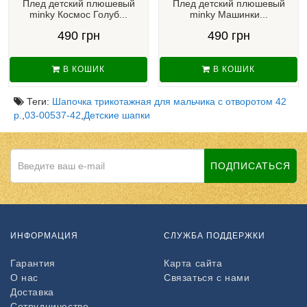
Плед детский плюшевый
Плед детский плюшевый
minky Космос Голуб...
minky Машинки...
490 грн
490 грн
В КОШИК
В КОШИК
Теги:
Шапочка трикотажная для мальчика с отворотом 42
р.
,
03-00537-42
,
Детские шапки
ПОДПИСАТЬСЯ
ИНФОРМАЦИЯ
СЛУЖБА ПОДДЕРЖКИ
Гарантия
Карта сайта
О нас
Связаться с нами
Доставка
Сотрудничество