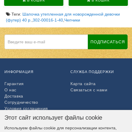
В КОШИК
В КОШИК
Теги:
Шапочка утепленная для новорожденной девочки
(футер) 40 р.
,
302-00016-1-40
,
Чепчики
ПОДПИСАТЬСЯ
ИНФОРМАЦИЯ
СЛУЖБА ПОДДЕРЖКИ
Гарантия
Карта сайта
О нас
Связаться с нами
Доставка
Сотрудничество
Условия соглашения
Возврат товара
Этот сайт использует файлы cookie
ДОПОЛНИТЕЛЬНО
Используем файлы cookie для персонализации контента,