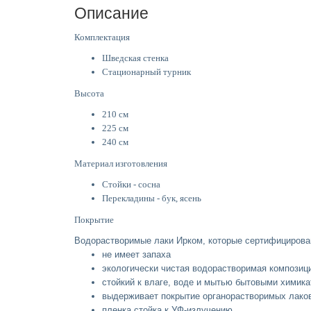
Описание
Комплектация
Шведская стенка
Стационарный турник
Высота
210 см
225 см
240 см
Материал изготовления
Стойки - сосна
Перекладины - бук, ясень
Покрытие
Водорастворимые лаки Ирком, которые сертифициров
не имеет запаха
экологически чистая водорастворимая компози
стойкий к влаге, воде и мытью бытовыми химик
выдерживает покрытие органорастворимых лако
пленка стойка к УФ-излучению