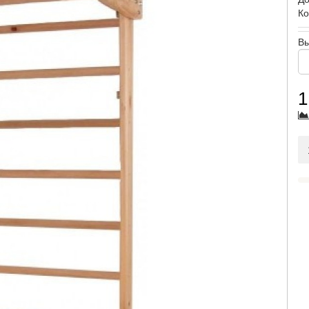
Ко
В
1