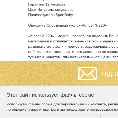
Гарантия 12 месяцев
Цвет Натуральное дерево
Производитель SportBaby
Описание Спортивный уголок «Kinder 3-220»
«Kinder 3-220» - модель, способная подарить Ваш
материалов и отличается очень крепкой и надёжн
развивать силу воли и ловкость, оздоравливать ор
небольшом помещении, много места она не занима
турником, канатом, гимнастическими кольцами, ве
ПІДП
Этот сайт использует файлы cookie
ИНФОРМАЦИЯ
СЛУЖБА
Используем файлы cookie для персонализации контента, рекл
ПОДДЕРЖКИ
по рекламе и аналитике. Если вы продолжаете пользоваться н
Гарантия
Карта сайта
О нас