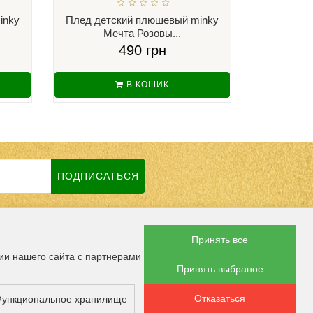
inky
Плед детский плюшевый minky
Плед дет
Мечта Розовы...
Ку
490 грн
В КОШИК
ПОДПИСАТЬСЯ
Принять все
 СОЦСЕТЯХ
ии нашего сайта с партнерами
Принять выбраное
Отказаться
ОПЛАТЫ
ункциональное хранилище