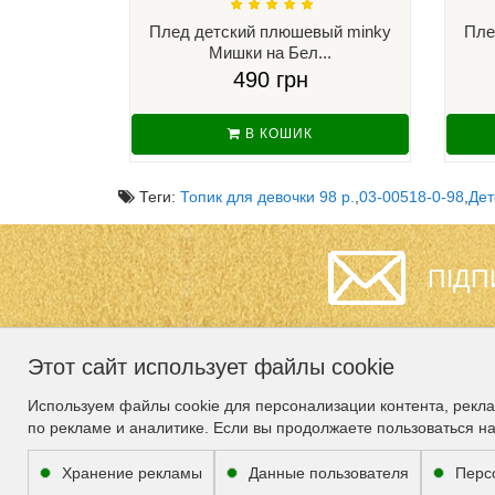
Плед детский плюшевый minky
Пле
Мишки на Бел...
490 грн
В КОШИК
Теги:
Топик для девочки 98 р.
,
03-00518-0-98
,
Дет
ПІДП
Этот сайт использует файлы cookie
ИНФОРМАЦИЯ
СЛУЖБА
Используем файлы cookie для персонализации контента, рекл
ПОДДЕРЖКИ
по рекламе и аналитике. Если вы продолжаете пользоваться н
Гарантия
Карта сайта
О нас
Хранение рекламы
Данные пользователя
Перс
Связаться с нами
Доставка