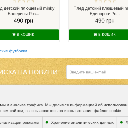
д детский плюшевый minky
Плед детский плюшевый m
Балерины Роз...
Единороги Ро...
490 грн
490 грн
В КОШИК
В КОШИК
ские футболки
ИСКА НА НОВИНИ:
НАШ МАГАЗИН В
ДОПОЛНИТЕЛЬНО
амы и анализа трафика. Мы делимся информацией об использован
ашим сайтом, вы соглашаетесь на использование файлов cookie.
Партнёры
ВОЗМОЖНОСТЬ 
онализация рекламы
Хранение аналитических данных
Ф