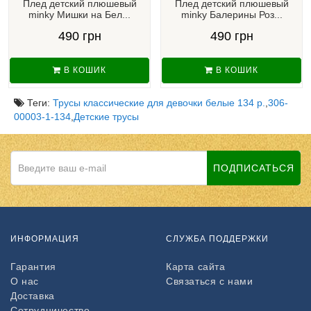
Плед детский плюшевый
Плед детский плюшевый
minky Мишки на Бел...
minky Балерины Роз...
490 грн
490 грн
В КОШИК
В КОШИК
Теги:
Трусы классические для девочки белые 134 р.
,
306-
00003-1-134
,
Детские трусы
ПОДПИСАТЬСЯ
ИНФОРМАЦИЯ
СЛУЖБА ПОДДЕРЖКИ
Гарантия
Карта сайта
О нас
Связаться с нами
Доставка
Сотрудничество