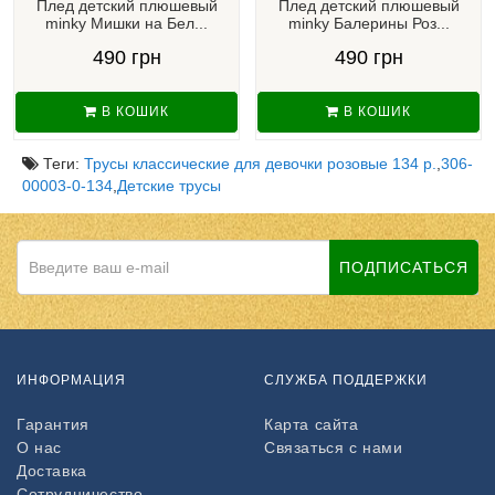
Плед детский плюшевый
Плед детский плюшевый
minky Мишки на Бел...
minky Балерины Роз...
490 грн
490 грн
В КОШИК
В КОШИК
Теги:
Трусы классические для девочки розовые 134 р.
,
306-
00003-0-134
,
Детские трусы
ПОДПИСАТЬСЯ
ИНФОРМАЦИЯ
СЛУЖБА ПОДДЕРЖКИ
Гарантия
Карта сайта
О нас
Связаться с нами
Доставка
Сотрудничество