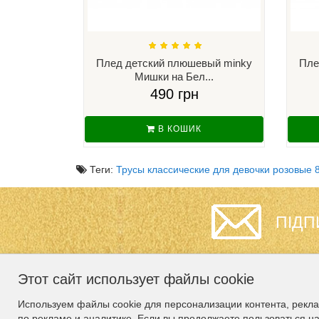
Плед детский плюшевый minky
Пле
Мишки на Бел...
490 грн
В КОШИК
Теги:
Трусы классические для девочки розовые 8
ПІДП
Этот сайт использует файлы cookie
ИНФОРМАЦИЯ
СЛУЖБА
Используем файлы cookie для персонализации контента, рекл
ПОДДЕРЖКИ
по рекламе и аналитике. Если вы продолжаете пользоваться н