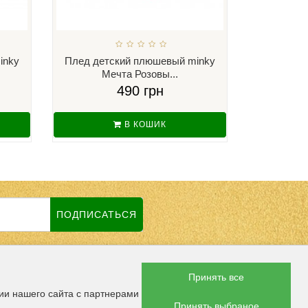
inky
Плед детский плюшевый minky
Плед дет
Мечта Розовы...
Ку
490 грн
В КОШИК
ПОДПИСАТЬСЯ
Принять все
 СОЦСЕТЯХ
ии нашего сайта с партнерами
Принять выбраное