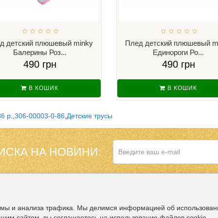
д детский плюшевый minky
Плед детский плюшевый m
Балерины Роз...
Единороги Ро...
490 грн
490 грн
В КОШИК
В КОШИК
6 р.
,
306-00003-0-86
,
Детские трусы
ИСКА НА НОВИНИ:
НАШ МАГАЗИН В
ДОПОЛНИТЕЛЬНО
амы и анализа трафика. Мы делимся информацией об использован
ашим сайтом, вы соглашаетесь на использование файлов cookie.