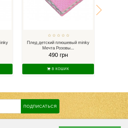
inky
Плед детский плюшевый minky
Плед дет
Мечта Розовы...
Ку
490 грн
В КОШИК
ПОДПИСАТЬСЯ