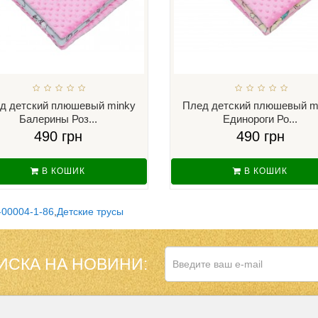
д детский плюшевый minky
Плед детский плюшевый m
Балерины Роз...
Единороги Ро...
490 грн
490 грн
В КОШИК
В КОШИК
-00004-1-86
,
Детские трусы
ИСКА НА НОВИНИ: