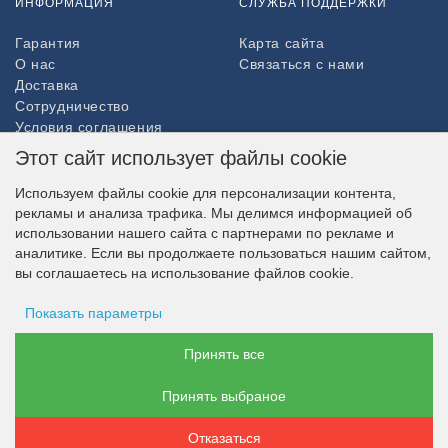
ИНФОРМАЦИЯ
СЛУЖБА ПОДДЕРЖКИ
Гарантия
Карта сайта
О нас
Связаться с нами
Доставка
Сотрудничество
Условия соглашения
Возврат товара
Этот сайт использует файлы cookie
ДОПОЛНИТЕЛЬНО
Используем файлы cookie для персонализации контента,
рекламы и анализа трафика. Мы делимся информацией об
Партнёры
использовании нашего сайта с партнерами по рекламе и
НАШ МАГАЗИН В СОЦСЕТЯХ
аналитике. Если вы продолжаете пользоваться нашим сайтом,
вы соглашаетесь на использование файлов cookie.
Показать параметры
ВОЗМОЖНОСТЬ ОПЛАТЫ
Хранение рекламы
Принять все
Принять выбраное
Данные пользователя
Отказаться