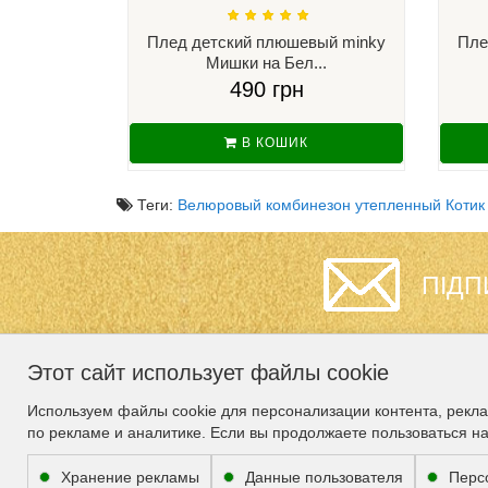
Плед детский плюшевый minky
Пле
Мишки на Бел...
490 грн
В КОШИК
Теги:
Велюровый комбинезон утепленный Котик 
ПІДП
Этот сайт использует файлы cookie
ИНФОРМАЦИЯ
СЛУЖБА
Используем файлы cookie для персонализации контента, рекл
ПОДДЕРЖКИ
по рекламе и аналитике. Если вы продолжаете пользоваться н
Гарантия
Карта сайта
О нас
Хранение рекламы
Данные пользователя
Перс
Связаться с нами