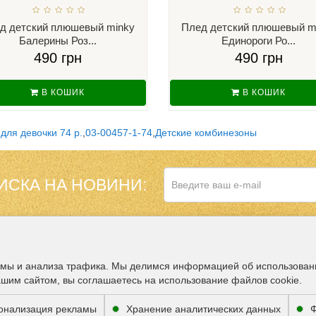
д детский плюшевый minky
Плед детский плюшевый m
Балерины Роз...
Единороги Ро...
490 грн
490 грн
В КОШИК
В КОШИК
для девочки 74 р.
,
03-00457-1-74
,
Детские комбинезоны
ИСКА НА НОВИНИ:
НАШ МАГАЗИН В
ДОПОЛНИТЕЛЬНО
амы и анализа трафика. Мы делимся информацией об использован
ашим сайтом, вы соглашаетесь на использование файлов cookie.
Партнёры
онализация рекламы
Хранение аналитических данных
Ф
ВОЗМОЖНОСТЬ 