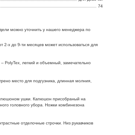
74
дели можно уточнить у нашего менеджера по
т 2-х до 9-ти месяцев может использоваться для
– PolyTex, легкий и объемный, замечательно
рено место для подгузника, длинная молния,
 капюшоном ушки. Капюшон присобраный на
ьного головного убора. Ножки комбинезона
трастные отделочные строчки. Низ рукавчиков