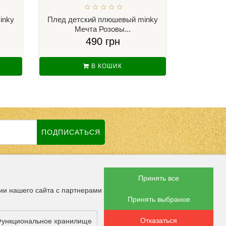
inky
Плед детский плюшевый minky
Плед дет
Мечта Розовы...
Ку
490 грн
В КОШИК
ПОДПИСАТЬСЯ
Принять все
 СОЦСЕТЯХ
ии нашего сайта с партнерами
Принять выбраное
Отказаться
ункциональное хранилище
ОПЛАТЫ