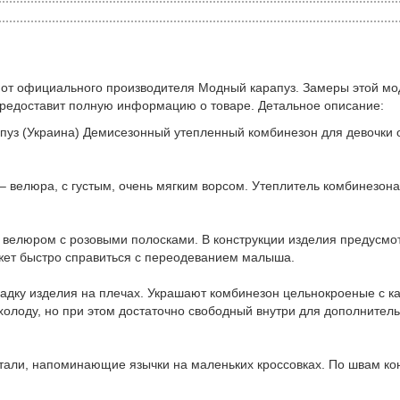
 от официального производителя Модный карапуз. Замеры этой мо
предоставит полную информацию о товаре. Детальное описание:
пуз (Украина) Демисезонный утепленный комбинезон для девочки о
 велюра, с густым, очень мягким ворсом. Утеплитель комбинезона 
 велюром с розовыми полосками. В конструкции изделия предусмот
ет быстро справиться с переодеванием малыша.
садку изделия на плечах. Украшают комбинезон цельнокроеные с
ь холоду, но при этом достаточно свободный внутри для дополнител
али, напоминающие язычки на маленьких кроссовках. По швам кон