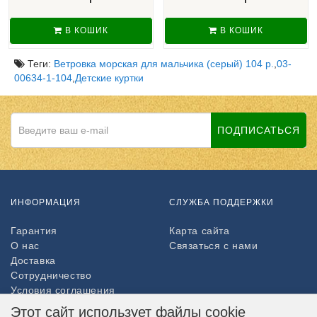
В КОШИК
В КОШИК
Теги:
Ветровка морская для мальчика (серый) 104 р.
,
03-
00634-1-104
,
Детские куртки
ПОДПИСАТЬСЯ
ИНФОРМАЦИЯ
СЛУЖБА ПОДДЕРЖКИ
Гарантия
Карта сайта
О нас
Связаться с нами
Доставка
Сотрудничество
Условия соглашения
Возврат товара
Этот сайт использует файлы cookie