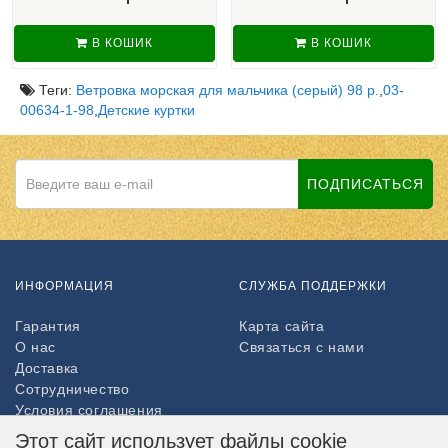
В КОШИК
В КОШИК
Теги:
Ветровка морская для мальчика (серый) 98 р.
,
03-
00634-1-98
,
Детские куртки
ПОДПИСАТЬСЯ
ИНФОРМАЦИЯ
СЛУЖБА ПОДДЕРЖКИ
Гарантия
Карта сайта
О нас
Связаться с нами
Доставка
Сотрудничество
Условия соглашения
Возврат товара
Этот сайт использует файлы cookie