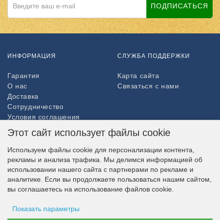
ПОДПИСАТЬСЯ
ИНФОРМАЦИЯ
СЛУЖБА ПОДДЕРЖКИ
Гарантия
Карта сайта
О нас
Связаться с нами
Доставка
Сотрудничество
Условия соглашения
Возврат товара
Этот сайт использует файлы cookie
ДОПОЛНИТЕЛЬНО
Используем файлы cookie для персонализации контента,
рекламы и анализа трафика. Мы делимся информацией об
Партнёры
использовании нашего сайта с партнерами по рекламе и
НАШ МАГАЗИН В СОЦСЕТЯХ
аналитике. Если вы продолжаете пользоваться нашим сайтом,
вы соглашаетесь на использование файлов cookie.
Показать параметры
ВОЗМОЖНОСТЬ ОПЛАТЫ