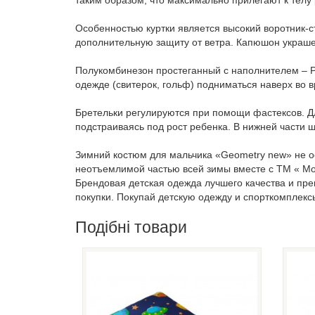
таким образом, что максимально прилегают к телу
Особенностью куртки является высокий воротник-
дополнительную защиту от ветра. Капюшон украш
Полукомбинезон простеганный с наполнителем – Pol
одежде (свитерок, гольф) подниматься наверх во
Бретельки регулируются при помощи фастексов. Дли
подстраиваясь под рост ребенка. В нижней части 
Зимний костюм для мальчика «Geometry new» не ос
неотъемлимой частью всей зимы вместе с ТМ « Мо
Брендовая детская одежда лучшего качества и пр
покупки. Покупай детскую одежду и спорткомплекс
Подібні товари