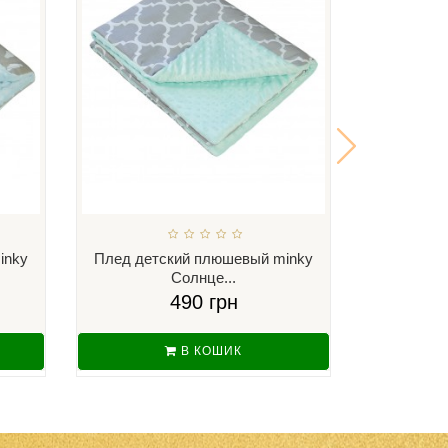
inky
Плед детский плюшевый minky
Плед дет
Солнце...
С
490 грн
В КОШИК