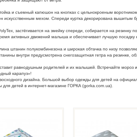
 ребёнка и защищают от ветра.
стойка и съемный капюшон на кнопках с цельнокроеным воротником
ен искусственным мехом. Спереди куртка декорирована вышитым
yTex, застёгивается на змейку спереди, собирается на резинку по
 время активных движений малыша и обеспечивает лучшую посадку 
на штанин полукомбинезона и широкая обтачка по низу позволяет н
штанины внутри предусмотрена снегозащитная гетра на резинке, о
тавит равнодушным родителей и их малышей. Встречайте мороз и п
дный карапуз»!
евосходного дизайна. Большой выбор одежды для детей на официа
ы для детей в интернет-магазине ГОРКА (gorka.com.ua).