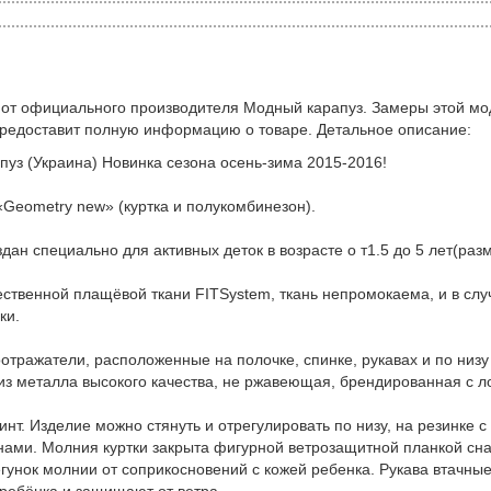
 от официального производителя Модный карапуз. Замеры этой мо
предоставит полную информацию о товаре. Детальное описание:
пуз (Украина) Новинка сезона осень-зима 2015-2016!
Geometry new» (куртка и полукомбинезон).
н специально для активных деток в возрасте о т1.5 до 5 лет(размер
ственной плащёвой ткани FITSystem, ткань непромокаема, и в слу
ки.
тражатели, расположенные на полочке, спинке, рукавах и по низу
из металла высокого качества, не ржавеющая, брендированная с л
инт. Изделие можно стянуть и отрегулировать по низу, на резинк
ми. Молния куртки закрыта фигурной ветрозащитной планкой снар
гунок молнии от соприкосновений с кожей ребенка. Рукава втачны