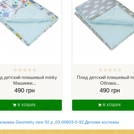
д детский плюшевый minky
Плед детский плюшевый m
Машинки...
Облака...
490 грн
490 грн
В КОШИК
В КОШИК
льчика Geometry new 92 р.
,
03-00603-0-92
,
Детские костюмы