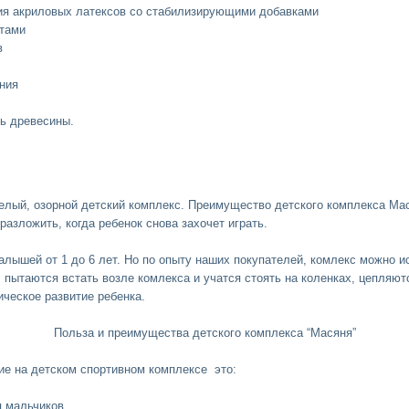
ция акриловых латексов со стабилизирующими добавками
атами
в
ния
ть древесины.
селый, озорной детский комплекс. Преимущество детского
комплекса Мас
разложить, когда ребенок снова захочет играть.
лышей от 1 до 6 лет. Но по опыту наших покупателей, комлекс можно ис
 пытаются встать возле комлекса и учатся стоять на коленках, цепляют
ческое развитие ребенка.
Польза и преимущества детского комплекса “Масяня”
ие на
детском спортивном комплексе
это:
я мальчиков