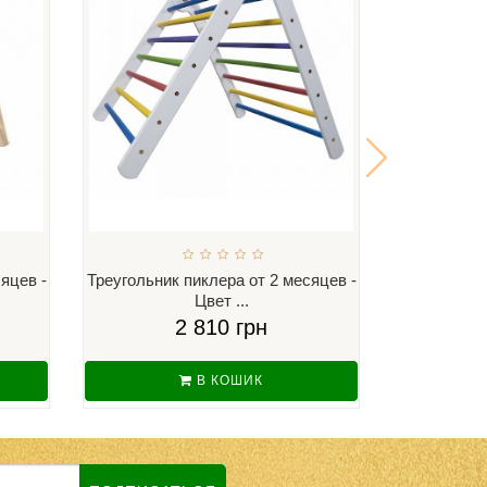
яцев -
Треугольник пиклера от 2 месяцев -
Детский 
Цвет ...
п
2 810 грн
В КОШИК