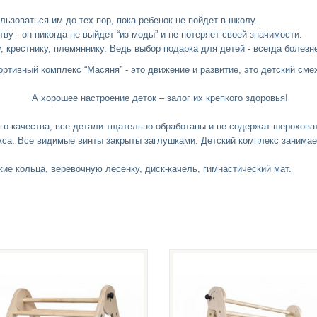
льзоваться им до тех пор, пока ребенок не пойдет в школу.
у - он никогда не выйдет “из моды” и не потеряет своей значимости.
, крестнику, племяннику. Ведь выбор подарка для детей - всегда болез
ортивный комплекс “Масяня” - это движение и развитие, это детский смех
А хорошее настроение деток – залог их крепкого здоровья!
го качества, все детали тщательно обработаны и не содержат шерохова
екса. Все видимые винты закрыты заглушками.
Детский комплекс
занимает
ие кольца, веревочную лесенку, диск-качель, гимнастический мат.