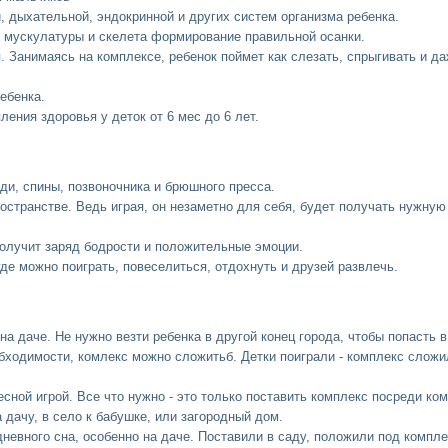
 дыхательной, эндокринной и других систем организма ребенка.
, мускулатуры и скелета формирование правильной осанки.
. Занимаясь на комплексе, ребенок поймет как слезать, спрыгивать и д
ебенка.
ения здоровья у деток от 6 мес до 6 лет.
уди, спины, позвоночника и брюшного пресса.
ространстве. Ведь играя, он незаметно для себя, будет получать нужну
получит заряд бодрости и положительные эмоции.
де можно поиграть, повеселиться, отдохнуть и друзей развлечь.
 на даче. Не нужно везти ребенка в другой конец города, чтобы попасть
бходимости, комлекс можно сложитьб. Детки поиграли - комплекс сложи
сной игрой. Все что нужно - это только поставить комплекс посреди ко
а дачу, в село к бабушке, или загородный дом.
невного сна, особенно на даче. Поставили в саду, положили под компл