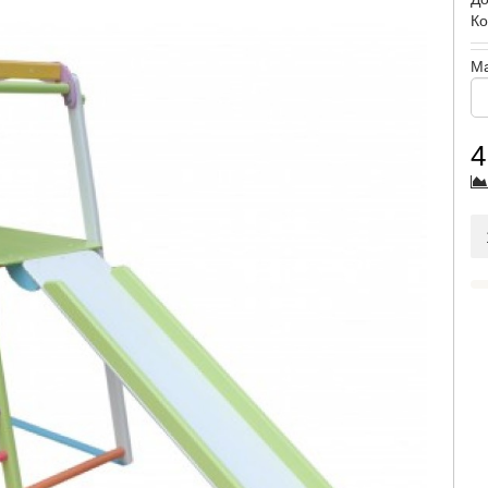
Ко
М
4