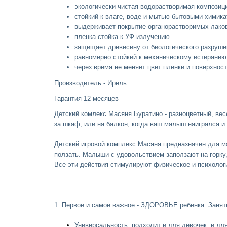
экологически чистая водорастворимая компози
стойкий к влаге, воде и мытью бытовыми химик
выдерживает покрытие органорастворимых лако
пленка стойка к УФ-излучению
защищает древесину от биологического разруше
равномерно стойкий к механическому истиранию
через время не меняет цвет пленки и поверхнос
Производитель - Ирель
Гарантия 12 месяцев
Детский комлекс
Масяня Буратино - разноцветный, ве
за шкаф, или на балкон, когда ваш малыш наигрался и 
Детский игровой комплекс
Масяня предназначен для ма
ползать. Малыши с удовольствием заползают на горку,
Все эти действия стимулируют физическое и психологи
1. Первое и самое важное - ЗДОРОВЬЕ ребенка. Занят
Универсальность: подходит и для девочек, и дл