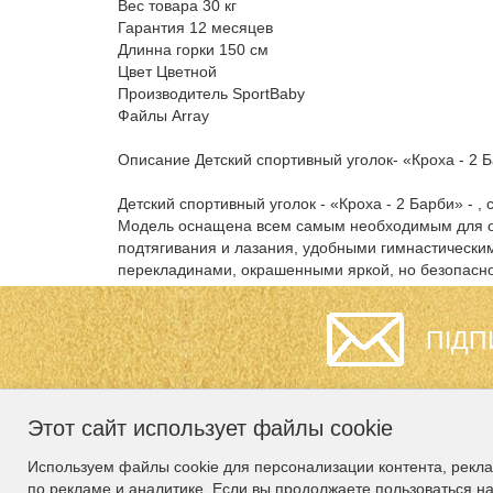
Вес товара 30 кг
Гарантия 12 месяцев
Длинна горки 150 см
Цвет Цветной
Производитель SportBaby
Файлы Array
Описание Детский спортивный уголок- «Кроха - 2 
Детский спортивный уголок - «Кроха - 2 Барби» - 
Модель оснащена всем самым необходимым для орг
подтягивания и лазания, удобными гимнастически
перекладинами, окрашенными яркой, но безопасно
ПІДП
Этот сайт использует файлы cookie
ИНФОРМАЦИЯ
СЛУЖБА
Используем файлы cookie для персонализации контента, рекл
ПОДДЕРЖКИ
по рекламе и аналитике. Если вы продолжаете пользоваться н