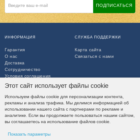
ПОДПИСАТЬСЯ
ИНФОРМАЦИЯ
СЛУЖБА ПОДДЕРЖКИ
Гарантия
Карта сайта
О нас
Связаться с нами
Доставка
Сотрудничество
Условия соглашения
Возврат товара
Этот сайт использует файлы cookie
ДОПОЛНИТЕЛЬНО
Используем файлы cookie для персонализации контента,
рекламы и анализа трафика. Мы делимся информацией об
Партнёры
использовании нашего сайта с партнерами по рекламе и
НАШ МАГАЗИН В СОЦСЕТЯХ
аналитике. Если вы продолжаете пользоваться нашим сайтом,
вы соглашаетесь на использование файлов cookie.
Показать параметры
ВОЗМОЖНОСТЬ ОПЛАТЫ