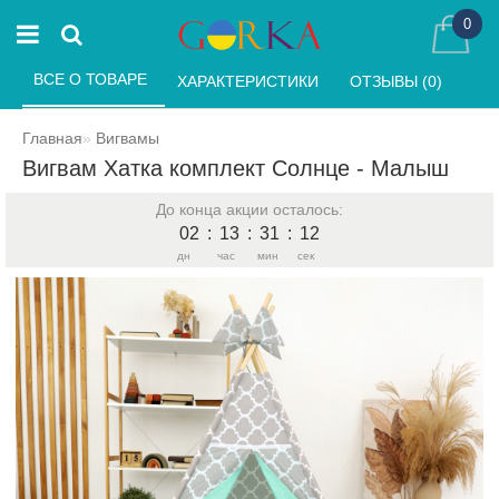
0
ВСЕ О ТОВАРЕ 
ХАРАКТЕРИСТИКИ 
ОТЗЫВЫ (0) 
Главная
Вигвамы
Вигвам Хатка комплект Солнце - Малыш
До конца акции осталось:
02
:
13
:
31
:
12
дн
час
мин
сек