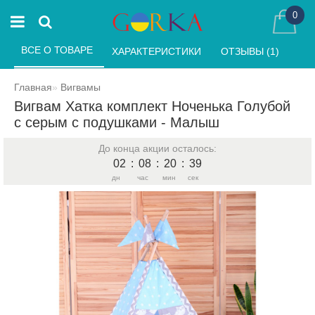
0
ВСЕ О ТОВАРЕ 
ХАРАКТЕРИСТИКИ 
ОТЗЫВЫ (1) 
Главная
Вигвамы
Вигвам Хатка комплект Ноченька Голубой
с серым с подушками - Малыш
До конца акции осталось:
02
:
08
:
20
:
39
дн
час
мин
сек